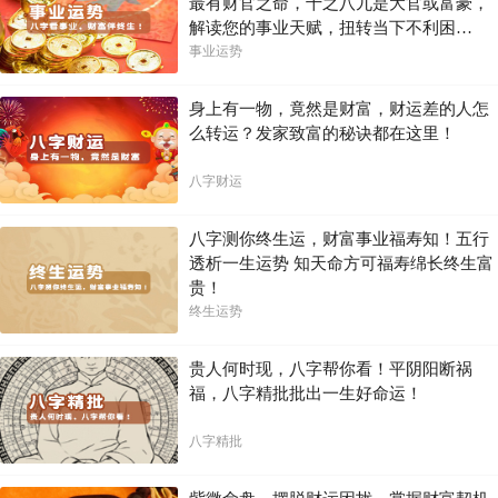
最有财官之命，十之八九是大官或富豪，
解读您的事业天赋，扭转当下不利困
局！！
事业运势
身上有一物，竟然是财富，财运差的人怎
么转运？发家致富的秘诀都在这里！
八字财运
八字测你终生运，财富事业福寿知！五行
透析一生运势 知天命方可福寿绵长终生富
贵！
终生运势
贵人何时现，八字帮你看！平阴阳断祸
福，八字精批批出一生好命运！
八字精批