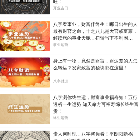
旺！
开业吉日
八字看事业，财富伴终生！哪日出生的人
最有财官之命，十之八九是大官或富豪，
解读您的事业天赋，扭转当下不利困
局！！
事业运势
身上有一物，竟然是财富，财运差的人怎
么转运？发家致富的秘诀都在这里！
八字财运
八字测你终生运，财富事业福寿知！五行
透析一生运势 知天命方可福寿绵长终生富
贵！
终生运势
贵人何时现，八字帮你看！平阴阳断祸