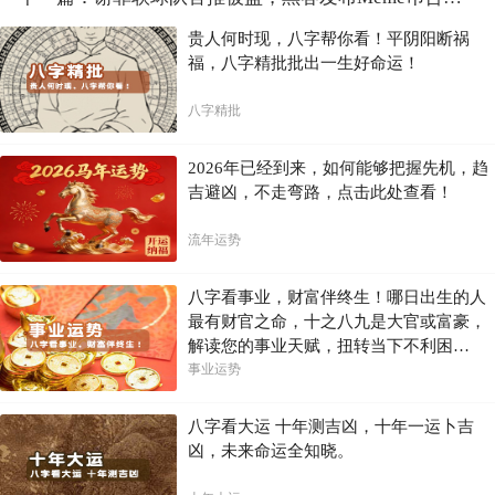
贵人何时现，八字帮你看！平阴阳断祸
福，八字精批批出一生好命运！
八字精批
2026年已经到来，如何能够把握先机，趋
吉避凶，不走弯路，点击此处查看！
流年运势
八字看事业，财富伴终生！哪日出生的人
最有财官之命，十之八九是大官或富豪，
解读您的事业天赋，扭转当下不利困
局！！
事业运势
八字看大运 十年测吉凶，十年一运卜吉
凶，未来命运全知晓。